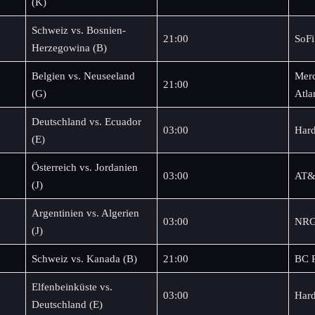
(K)
Schweiz vs. Bosnien-
21:00
SoFi
Herzegowina (B)
Belgien vs. Neuseeland
Merc
21:00
(G)
Atla
Deutschland vs. Ecuador
03:00
Hard
(E)
Österreich vs. Jordanien
03:00
AT&T
(J)
Argentinien vs. Algerien
03:00
NRG
(J)
Schweiz vs. Kanada (B)
21:00
BC P
Elfenbeinküste vs.
03:00
Hard
Deutschland (E)