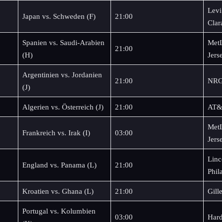
Levi
Japan vs. Schweden (F)
21:00
Clar
Spanien vs. Saudi-Arabien
MetL
21:00
(H)
Jers
Argentinien vs. Jordanien
21:00
NRG
(J)
Algerien vs. Österreich (J)
21:00
AT&T
MetL
Frankreich vs. Irak (I)
03:00
Jers
Linc
England vs. Panama (L)
21:00
Phil
Kroatien vs. Ghana (L)
21:00
Gill
Portugal vs. Kolumbien
03:00
Hard