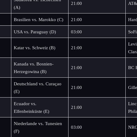
21:00
AT&T
(A)
Brasilien vs. Marokko (C)
21:00
Hard
USA vs. Paraguay (D)
03:00
SoFi
Levi
Katar vs. Schweiz (B)
21:00
Clar
Kanada vs. Bosnien-
21:00
BC P
Herzegowina (B)
Deutschland vs. Curaçao
21:00
Gill
(E)
Ecuador vs.
Linc
21:00
Elfenbeinküste (E)
Phil
Niederlande vs. Tunesien
03:00
NRG
(F)