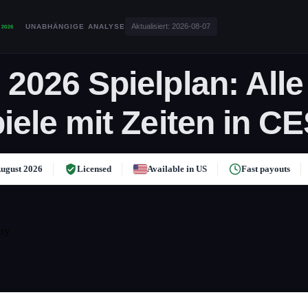
Aktualisiert:
2026-08-07
UNABHÄNGIGE ANALYSE
2026 Spielplan: Alle
iele mit Zeiten in C
ugust 2026
Licensed
Available in US
Fast payouts
try