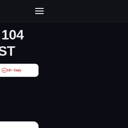
 104
EST
18+ Only
18+