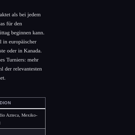
ktet als bei jedem
was für den
ittag beginnen kann.
l in europäischer
te oder in Kanada.
es Turniers: mehr
l der relevantesten
et.
DION
dio Azteca, Mexiko-
t