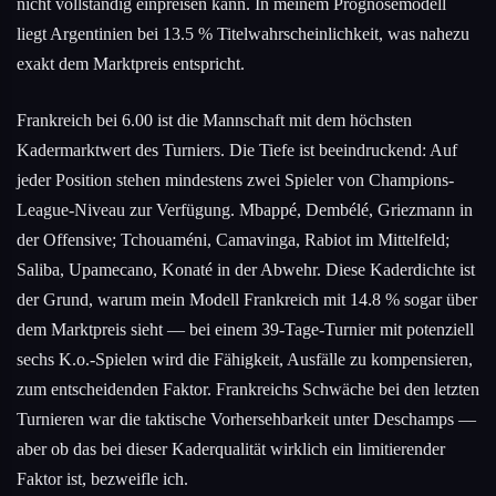
nicht vollständig einpreisen kann. In meinem Prognosemodell
liegt Argentinien bei 13.5 % Titelwahrscheinlichkeit, was nahezu
exakt dem Marktpreis entspricht.
Frankreich bei 6.00 ist die Mannschaft mit dem höchsten
Kadermarktwert des Turniers. Die Tiefe ist beeindruckend: Auf
jeder Position stehen mindestens zwei Spieler von Champions-
League-Niveau zur Verfügung. Mbappé, Dembélé, Griezmann in
der Offensive; Tchouaméni, Camavinga, Rabiot im Mittelfeld;
Saliba, Upamecano, Konaté in der Abwehr. Diese Kaderdichte ist
der Grund, warum mein Modell Frankreich mit 14.8 % sogar über
dem Marktpreis sieht — bei einem 39-Tage-Turnier mit potenziell
sechs K.o.-Spielen wird die Fähigkeit, Ausfälle zu kompensieren,
zum entscheidenden Faktor. Frankreichs Schwäche bei den letzten
Turnieren war die taktische Vorhersehbarkeit unter Deschamps —
aber ob das bei dieser Kaderqualität wirklich ein limitierender
Faktor ist, bezweifle ich.