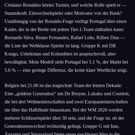
Cristiano Ronaldos letztes Turnier, und welche Rolle spielt er —
Stammkraft, Einwechselspieler oder Motivator von der Bank?
Unabhängig von der Ronaldo-Frage verfügt Portugal über einen
Kader, der in der Breite mit jedem Tier-1-Team mithalten kann:
Bernardo Silva, Bruno Fernandes, Rafael Leão, Rúben Dias —
die Liste der Weltklasse-Spieler ist lang. Gruppe K mit DR
Kongo, Usbekistan und Kolumbien ist anspruchsvoll, aber
bewältigbar. Mein Modell sieht Portugal bei 5.1 %, der Markt bei
5.6 % — eine geringe Differenz, die keine klare Wertlücke zeigt.
Belgien bei 21.00 ist das tragischste Team der letzten Dekade:
Eine „goldene Generation“ um De Bruyne, Lukaku und Courtois,
die bei drei Weltmeisterschaften und zwei Europameisterschaften
nie über das Halbfinale hinauskam. Bei der WM 2026 werden
mehrere Schlüsselspieler über 30 sein, und die Frage ist, ob der
Generationenwechsel rechtzeitig gelingt. Gruppe G mit Iran,
Ägypten und Neuseeland bietet einen machbaren Weg in die