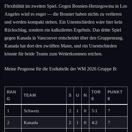
Flexibilität im zweiten Spiel. Gegen Bosnien-Herzegowina in Los
Angeles wird es enger — die Bosnier haben nichts zu verlieren
und werden kompakt stehen. Ein Unentschieden wäre hier kein
Rückschlag, sondern ein kalkuliertes Ergebnis. Das dritte Spiel
gegen Kanada in Vancouver entscheidet über den Gruppenrang.
Kanada hat dort den zwölften Mann, und ein Unentschieden
könnte für beide Teams zum Weiterkommen reichen.
Meine Prognose für die Endtabelle der WM 2026 Gruppe B:
RAN
TOR
PUNKT
TEAM
S
U
N
G
E
E
1
Schweiz
2
1
0
5:1
7
2
Kanada
2
1
0
4:2
7