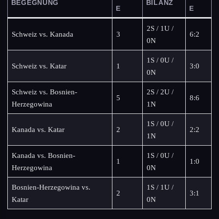
BEGEGNUNG
BILANZ
E
E
2S / 1U /
Schweiz vs. Kanada
3
6:2
0N
1S / 0U /
Schweiz vs. Katar
1
3:0
0N
Schweiz vs. Bosnien-
2S / 2U /
5
8:6
Herzegowina
1N
1S / 0U /
Kanada vs. Katar
2
2:2
1N
Kanada vs. Bosnien-
1S / 0U /
1
1:0
Herzegowina
0N
Bosnien-Herzegowina vs.
1S / 1U /
2
3:1
Katar
0N