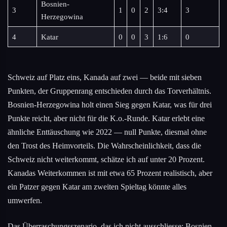
Bosnien-
3
1
0
2
3:4
3
Herzegowina
4
Katar
0
0
3
1:6
0
Schweiz auf Platz eins, Kanada auf zwei — beide mit sieben
Punkten, der Gruppenrang entschieden durch das Torverhältnis.
Bosnien-Herzegowina holt einen Sieg gegen Katar, was für drei
Punkte reicht, aber nicht für die K.o.-Runde. Katar erlebt eine
ähnliche Enttäuschung wie 2022 — null Punkte, diesmal ohne
den Trost des Heimvorteils. Die Wahrscheinlichkeit, dass die
Schweiz nicht weiterkommt, schätze ich auf unter 20 Prozent.
Kanadas Weiterkommen ist mit etwa 65 Prozent realistisch, aber
ein Patzer gegen Katar am zweiten Spieltag könnte alles
umwerfen.
Das Überraschungsszenario, das ich nicht ausschliesse: Bosnien-