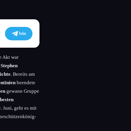
Join
e Akt war
n
Stephen
ichte
. Bereits am
ntinien
beendete
en
gewann Gruppe
 besten
Juni, geht es mit
Torschützenkönig-