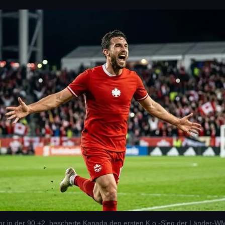
or in der 90.+2. bescherte Kanada den ersten K.o.-Sieg der Länder-W