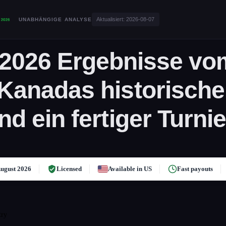
Aktualisiert:
2026-08-07
UNABHÄNGIGE ANALYSE
2026 Ergebnisse vom
 Kanadas historischer
nd ein fertiger Turn
ugust 2026
Licensed
Available in US
Fast payouts
try