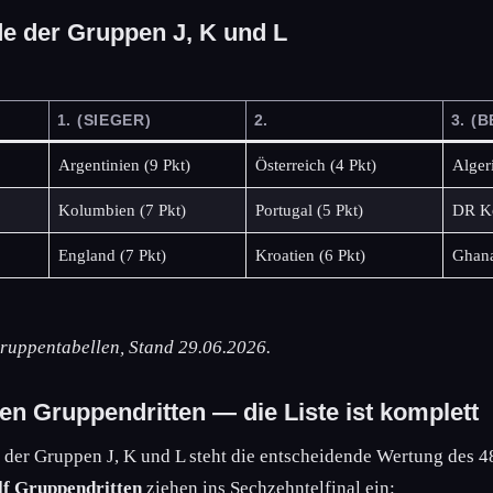
e der Gruppen J, K und L
1. (SIEGER)
2.
3. (
Argentinien (9 Pkt)
Österreich (4 Pkt)
Alger
Kolumbien (7 Pkt)
Portugal (5 Pkt)
DR Ko
England (7 Pkt)
Kroatien (6 Pkt)
Ghana
 Gruppentabellen, Stand 29.06.2026.
en Gruppendritten — die Liste ist komplett
 der Gruppen J, K und L steht die entscheidende Wertung des 
lf Gruppendritten
ziehen ins Sechzehntelfinal ein: