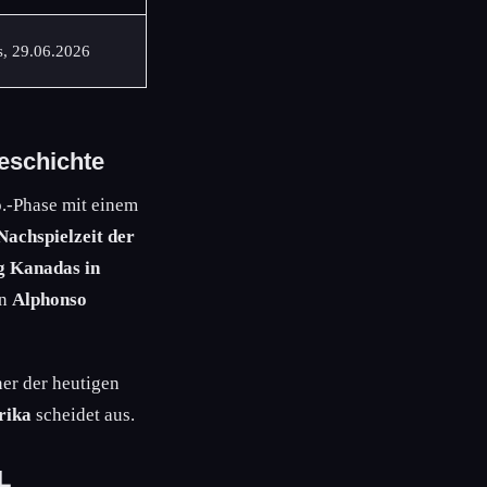
s, 29.06.2026
eschichte
.-Phase mit einem
Nachspielzeit der
eg Kanadas in
än
Alphonso
ner der heutigen
rika
scheidet aus.
L