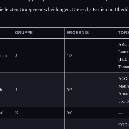
ie letzten Gruppenentscheidungen. Die sechs Partien im Überbl
GRUPPE
ERGEBNIS
TORS
ARG: 
Lauta
nien
J
1:3
(FE),
Tamar
ALG: 
Mahre
ch
J
3:3
Arnau
55., 
al
K
0:0
—
COD: 