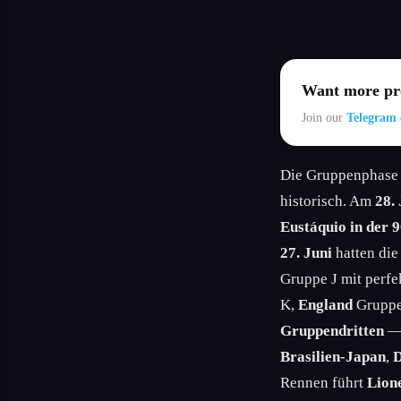
Want more pre
Join our
Telegram 
Die Gruppenphase i
historisch. Am
28.
Eustáquio in der 9
27. Juni
hatten die
Gruppe J mit perfe
K,
England
Gruppe 
Gruppendritten
— 
Brasilien-Japan
,
D
Rennen führt
Lion