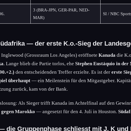
3 (BRA-JPN, GER-PAR, NED-
06.
SI / NBC Sport
MAR)
üdafrika — der erste K.o.-Sieg der Landesg
n Inglewood (Grossraum Los Angeles) eröffnete
Kanada
die K.o
ka
. Lange blieb die Partie torlos, ehe
Stephen Eustáquio in der 
90.+2.)
den entscheidenden Treffer erzielte. Es ist der
erste Si
iel überhaupt
— ein Meilenstein für den Mitgastgeber. Kapit
etzung zurück, kam von der Bank.
losung: Als Sieger trifft Kanada im Achtelfinal auf den Gewin
e gegen Marokko
— angesetzt für den 4. Juli in Houston.
Südaf
 — die Gruppenphase schliesst mit J, K und 