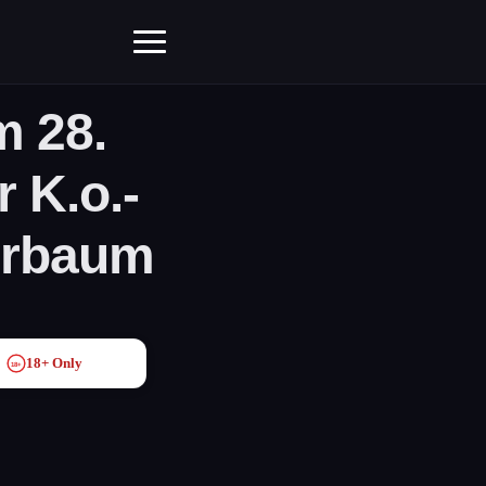
 28.
 K.o.-
ierbaum
18+ Only
18+