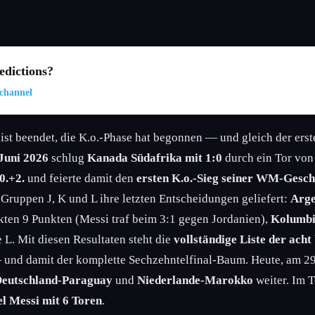
dictions?
channel
st beendet, die K.o.-Phase hat begonnen — und gleich der erst
 Juni 2026
schlug
Kanada Südafrika mit 1:0
durch ein Tor vo
0.+2.
und feierte damit den
ersten K.o.-Sieg seiner WM-Gesch
 Gruppen J, K und L ihre letzten Entscheidungen geliefert:
Arge
kten 9 Punkten (Messi traf beim 3:1 gegen Jordanien),
Kolumbi
L. Mit diesen Resultaten steht die
vollständige Liste der acht
und damit der komplette Sechzehntelfinal-Baum. Heute, am 29. 
eutschland-Paraguay
und
Niederlande-Marokko
weiter. Im 
el Messi mit 6 Toren
.