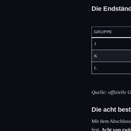
Die Endständ
GRUPPE
J
K
L
Quelle: offizielle
Die acht best
Mit dem Abschluss
fest.
Acht von zwö