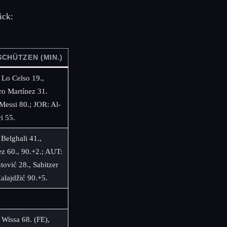
ick:
CHÜTZEN (MIN.)
Lo Celso 19.,
ro Martínez 31.
 Messi 80.; JOR: Al-
i 55.
Belghali 41.,
z 60., 90.+2.; AUT:
tović 28., Sabitzer
Kalajdžić 90.+5.
Wissa 68. (FE),