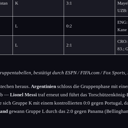
stan
K
3:1
Mayel
UZB:
ENG: 
L
0:2
Kane 
CRO: 
L
2:1
83.; 
 Gruppentabellen, bestätigt durch ESPN / FIFA.com / Fox Sports,
stechen heraus.
Argentinien
schloss die Gruppenphase mit eine
 ab —
Lionel Messi
traf erneut und führt das Torschützenkönig-
e sich Gruppe K mit einem kontrollierten 0:0 gegen Portugal, da
land
gewann Gruppe L durch das 2:0 gegen Panama (Bellingha