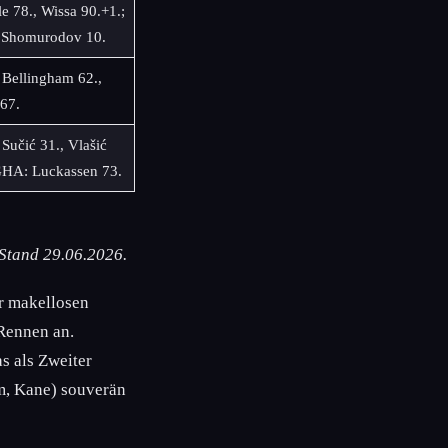
e 78., Wissa 90.+1.;
 Shomurodov 10.
Bellingham 62.,
67.
Sučić 31., Vlašić
GHA: Luckassen 73.
 Stand 29.06.2026.
r makellosen
Rennen an.
s als Zweiter
m, Kane) souverän