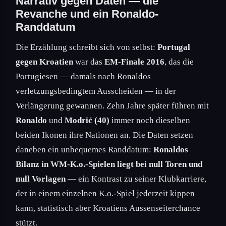
Narrativ gegen Daten — die
Revanche und ein Ronaldo-
Randdatum
Die Erzählung schreibt sich von selbst:
Portugal
gegen Kroatien
war das
EM-Finale 2016
, das die
Portugiesen — damals nach Ronaldos
verletzungsbedingtem Ausscheiden — in der
Verlängerung gewannen. Zehn Jahre später führen mit
Ronaldo
und
Modrić (40)
immer noch dieselben
beiden Ikonen ihre Nationen an. Die Daten setzen
daneben ein unbequemes Randdatum:
Ronaldos
Bilanz in WM-K.o.-Spielen liegt bei null Toren und
null Vorlagen
— ein Kontrast zu seiner Klubkarriere,
der in einem einzelnen K.o.-Spiel jederzeit kippen
kann, statistisch aber Kroatiens Aussenseiterchance
stützt.