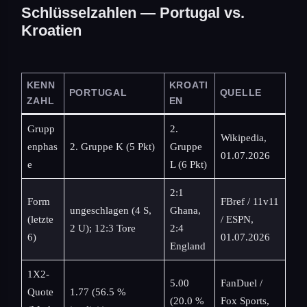
Schlüsselzahlen — Portugal vs.
Kroatien
KENN
KROATI
PORTUGAL
QUELLE
ZAHL
EN
Grupp
2.
Wikipedia,
enphas
2. Gruppe K (5 Pkt)
Gruppe
01.07.2026
e
L (6 Pkt)
2:1
Form
FBref / 11v11
ungeschlagen (4 S,
Ghana,
(letzte
/ ESPN,
2 U); 12:3 Tore
2:4
6)
01.07.2026
England
1X2-
5.00
FanDuel /
Quote
1.77 (56.5 %
(20.0 %
Fox Sports,