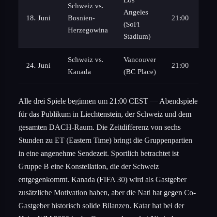
Schweiz vs.
Angeles
18. Juni
Bosnien-
21:00
(SoFi
Herzegowina
Stadium)
Schweiz vs.
Vancouver
24. Juni
21:00
Kanada
(BC Place)
Alle drei Spiele beginnen um 21:00 CEST — Abendspiele
für das Publikum in Liechtenstein, der Schweiz und dem
gesamten DACH-Raum. Die Zeitdifferenz von sechs
Stunden zu ET (Eastern Time) bringt die Gruppenpartien
in eine angenehme Sendezeit. Sportlich betrachtet ist
Gruppe B eine Konstellation, die der Schweiz
entgegenkommt. Kanada (FIFA 30) wird als Gastgeber
zusätzliche Motivation haben, aber die Nati hat gegen Co-
Gastgeber historisch solide Bilanzen. Katar hat bei der