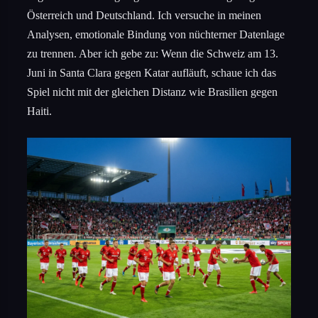
Österreich und Deutschland. Ich versuche in meinen
Analysen, emotionale Bindung von nüchterner Datenlage
zu trennen. Aber ich gebe zu: Wenn die Schweiz am 13.
Juni in Santa Clara gegen Katar aufläuft, schaue ich das
Spiel nicht mit der gleichen Distanz wie Brasilien gegen
Haiti.