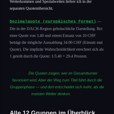
Weiterkommen und Spezialwetten liefere ich in der
separaten Quotenübersicht.
—
Dezimalquote (europäisches Format)
Die in der DACH-Region gebräuchliche Darstellung. Bei
einer Quote von 3.40 und einem Einsatz von 10 CHF
beträgt die mögliche Auszahlung 34.00 CHF (Einsatz mal
Quote). Die implizite Wahrscheinlichkeit errechnet sich als
1 geteilt durch die Quote: 1/3.40 = 29.4 Prozent.
Die Quoten zeigen, wer im Gesamtturnier
favorisiert wird. Aber der Weg zum Titel führt durch die
Gruppenphase — und dort entscheidet sich mehr, als die
meisten Wetter denken.
Alle 12 Gruppen im Überblick