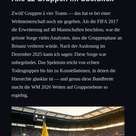
Zwölf Gruppen à vier Teams — das hat es bei einer
Weltmeisterschaft noch nie gegeben. Als die FIFA 2017
die Erweiterung auf 48 Mannschaften beschloss, war die
grösste Sorge vieler Analysten, dass die Gruppenphase an
Brisanz verlieren würde. Nach der Auslosung im
Dezember 2025 kann ich sagen: Diese Sorge war
unbegründet. Das Spektrum reicht von echten
Todesgruppen bis hin zu Konstellationen, in denen die
Hierarchie glasklar ist — und genau diese Bandbreite
macht die WM 2026 Wetten auf Gruppenebene so
ergiebig.