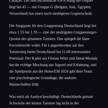
Curaçao. Der durchschnittliche FIFA-Rang der Gegner
liegt bei 45 — nur Gruppe G (Belgien, Iran, Ägypten,
Neuseeland) hat einen noch niedrigeren Gegnerschnitt.
Die Siegquote für den Gruppensieg Deutschland liegt bei
etwa 1.55 bis 1.70 — eine der niedrigsten Gruppensieger-
Quoten des gesamten Turniers. Das spiegelt die klare
Favoritenrolle wider. Für Langzeitwetten auf den
Turniersieg bietet Deutschland bei 11.00 interessantes
Potenzial: Der Kader um Florian Wirtz und Jamal Musiala
hat die richtige Mischung aus Jugend und Erfahrung, und
die Spielpraxis aus der Heim-EM 2024 gibt dem Team
eine psychologische Grundlage, die anderen
Mannschaften fehlt.
Was mich als Analyst beschäftigt: Deutschlands grösste
Schwäche der letzten Turniere lag nicht in der