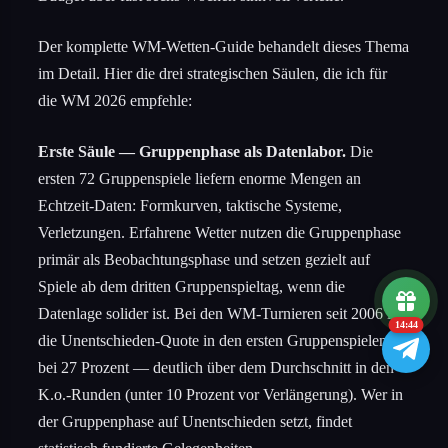
Der komplette WM-Wetten-Guide behandelt dieses Thema
im Detail. Hier die drei strategischen Säulen, die ich für
die WM 2026 empfehle:
Erste Säule — Gruppenphase als Datenlabor.
Die
ersten 72 Gruppenspiele liefern enorme Mengen an
Echtzeit-Daten: Formkurven, taktische Systeme,
Verletzungen. Erfahrene Wetter nutzen die Gruppenphase
primär als Beobachtungsphase und setzen gezielt auf
Spiele ab dem dritten Gruppenspieltag, wenn die
Datenlage solider ist. Bei den WM-Turnieren seit 2006 lag
14:43
die Unentschieden-Quote in den ersten Gruppenspielen
bei 27 Prozent — deutlich über dem Durchschnitt in den
K.o.-Runden (unter 10 Prozent vor Verlängerung). Wer in
der Gruppenphase auf Unentschieden setzt, findet