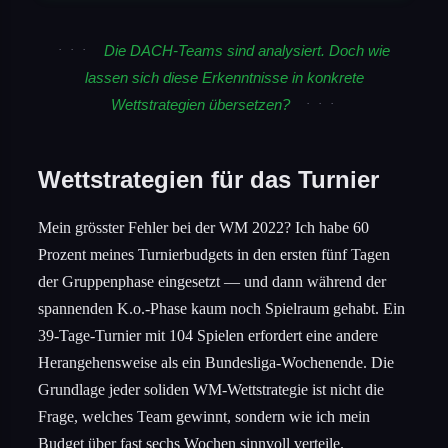
Die DACH-Teams sind analysiert. Doch wie
lassen sich diese Erkenntnisse in konkrete
Wettstrategien übersetzen?
Wettstrategien für das Turnier
Mein grösster Fehler bei der WM 2022? Ich habe 60
Prozent meines Turnierbudgets in den ersten fünf Tagen
der Gruppenphase eingesetzt — und dann während der
spannenden K.o.-Phase kaum noch Spielraum gehabt. Ein
39-Tage-Turnier mit 104 Spielen erfordert eine andere
Herangehensweise als ein Bundesliga-Wochenende. Die
Grundlage jeder soliden WM-Wettstrategie ist nicht die
Frage, welches Team gewinnt, sondern wie ich mein
Budget über fast sechs Wochen sinnvoll verteile.