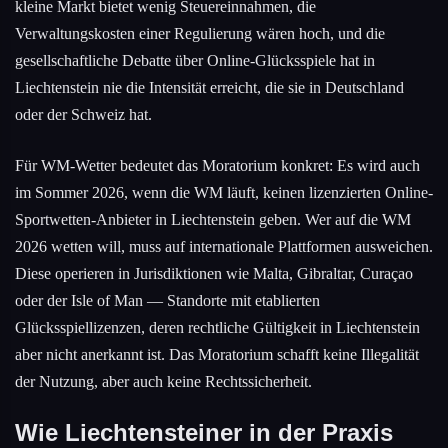
kleine Markt bietet wenig Steuereinnahmen, die
Verwaltungskosten einer Regulierung wären hoch, und die
gesellschaftliche Debatte über Online-Glücksspiele hat in
Liechtenstein nie die Intensität erreicht, die sie in Deutschland
oder der Schweiz hat.
Für WM-Wetter bedeutet das Moratorium konkret: Es wird auch
im Sommer 2026, wenn die WM läuft, keinen lizenzierten Online-
Sportwetten-Anbieter in Liechtenstein geben. Wer auf die WM
2026 wetten will, muss auf internationale Plattformen ausweichen.
Diese operieren in Jurisdiktionen wie Malta, Gibraltar, Curaçao
oder der Isle of Man — Standorte mit etablierten
Glücksspiellizenzen, deren rechtliche Gültigkeit in Liechtenstein
aber nicht anerkannt ist. Das Moratorium schafft keine Illegalität
der Nutzung, aber auch keine Rechtssicherheit.
Wie Liechtensteiner in der Praxis