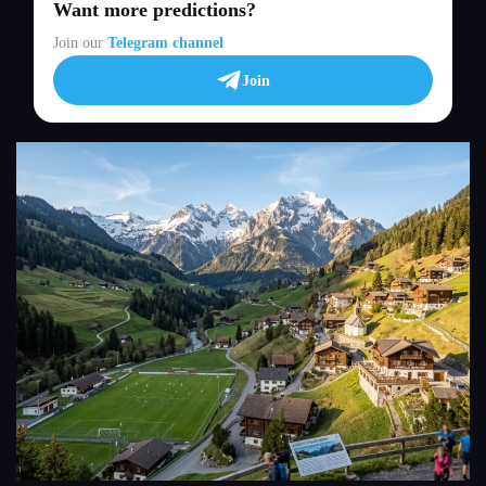
Want more predictions?
Join our
Telegram channel
Join