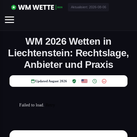
Aktualisiert:
2026-08-06
WM 2026 Wetten in
Liechtenstein: Rechtslage,
Anbieter und Praxis
Updated August 2026
18+
Failed to load.
Retry