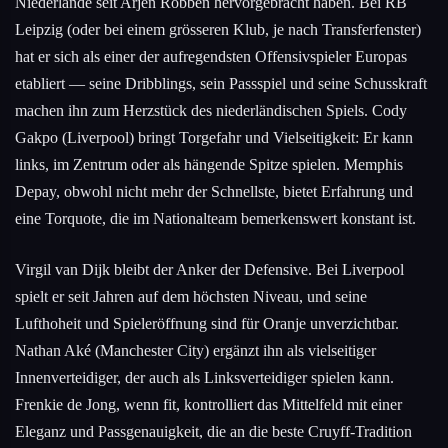
Niederlande seit Arjen Robben hervorgebracht haben. Bei RB
Leipzig (oder bei einem grösseren Klub, je nach Transferfenster)
hat er sich als einer der aufregendsten Offensivspieler Europas
etabliert — seine Dribblings, sein Passspiel und seine Schusskraft
machen ihn zum Herzstück des niederländischen Spiels. Cody
Gakpo (Liverpool) bringt Torgefahr und Vielseitigkeit: Er kann
links, im Zentrum oder als hängende Spitze spielen. Memphis
Depay, obwohl nicht mehr der Schnellste, bietet Erfahrung und
eine Torquote, die im Nationalteam bemerkenswert konstant ist.
Virgil van Dijk bleibt der Anker der Defensive. Bei Liverpool
spielt er seit Jahren auf dem höchsten Niveau, und seine
Lufthoheit und Spieleröffnung sind für Oranje unverzichtbar.
Nathan Aké (Manchester City) ergänzt ihn als vielseitiger
Innenverteidiger, der auch als Linksverteidiger spielen kann.
Frenkie de Jong, wenn fit, kontrolliert das Mittelfeld mit einer
Eleganz und Passgenauigkeit, die an die beste Cruyff-Tradition