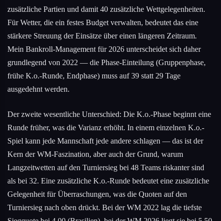
zusätzliche Partien und damit 40 zusätzliche Wettgelegenheiten.
Für Wetter, die ein festes Budget verwalten, bedeutet das eine
stärkere Streuung der Einsätze über einen längeren Zeitraum.
Mein Bankroll-Management für 2026 unterscheidet sich daher
grundlegend von 2022 — die Phase-Einteilung (Gruppenphase,
frühe K.o.-Runde, Endphase) muss auf 39 statt 29 Tage
ausgedehnt werden.
Der zweite wesentliche Unterschied: Die K.o.-Phase beginnt eine
Runde früher, was die Varianz erhöht. In einem einzelnen K.o.-
Spiel kann jede Mannschaft jede andere schlagen — das ist der
Kern der WM-Faszination, aber auch der Grund, warum
Langzeitwetten auf den Turniersieg bei 48 Teams riskanter sind
als bei 32. Eine zusätzliche K.o.-Runde bedeutet eine zusätzliche
Gelegenheit für Überraschungen, was die Quoten auf den
Turniersieg nach oben drückt. Bei der WM 2022 lag die tiefste
Siegquote bei 4.00 (Brasilien), bei der WM 2026 liegt sie bei 5.50