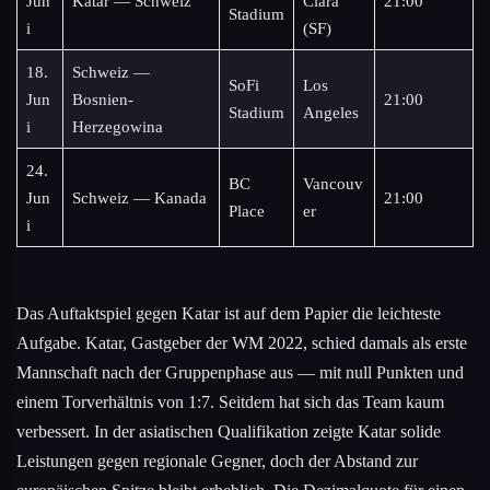
Jun
Katar — Schweiz
Clara
21:00
Stadium
i
(SF)
18.
Schweiz —
SoFi
Los
Jun
Bosnien-
21:00
Stadium
Angeles
i
Herzegowina
24.
BC
Vancouv
Jun
Schweiz — Kanada
21:00
Place
er
i
Das Auftaktspiel gegen Katar ist auf dem Papier die leichteste
Aufgabe. Katar, Gastgeber der WM 2022, schied damals als erste
Mannschaft nach der Gruppenphase aus — mit null Punkten und
einem Torverhältnis von 1:7. Seitdem hat sich das Team kaum
verbessert. In der asiatischen Qualifikation zeigte Katar solide
Leistungen gegen regionale Gegner, doch der Abstand zur