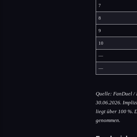
7
8
9
10
—
—
Quelle: FanDuel /
30.06.2026. Impli
liegt über 100 %. 
genommen.