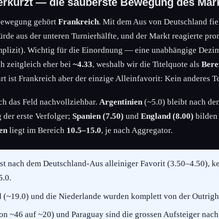
erkürzt — die sauberste Bewegung des Mar
nbewegung gehört
Frankreich
. Mit dem Aus von Deutschland fie
rde aus der unteren Turnierhälfte, und der Markt reagierte pr
mplizit). Wichtig für die Einordnung — eine unabhängige Dez
h zeitgleich eher bei
~4.33
, weshalb wir die Titelquote als
Bere
art ist Frankreich aber der einzige Alleinfavorit: Kein anderes T
ich das Feld nachvollziehbar.
Argentinien
(~5.0) bleibt nach d
der erste Verfolger;
Spanien (7.50)
und
England (8.00)
bilden
ien
liegt im Bereich
10.5–15.0
, je nach Aggregator.
ist nach dem Deutschland-Aus alleiniger Favorit (3.50–4.50), k
5.0.
 (~19.0) und die Niederlande wurden komplett von der Outright
n ~46 auf ~20) und Paraguay sind die grossen Aufsteiger nach