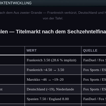
nach dem Aus zweier Grande — Frankreich verkürzt, Deutschland und 
von der Tafel.
len — Titelmarkt nach dem Sechzehntelfina
WERT
QUELLE
Frankreich 3.50 (28.6 % implizit)
FanDuel / Fox 
Frankreich ~4.50 → 3.50
Fox Sports / E
Marokko ~46 → ~19–20
Fox Sports / E
nt
Deutschland (~19), Niederlande
Fox Sports / E
Spanien 7.50 / England 8.00
FanDuel / Fox 