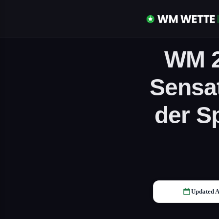
WM 2
Sensat
der S
Updated A