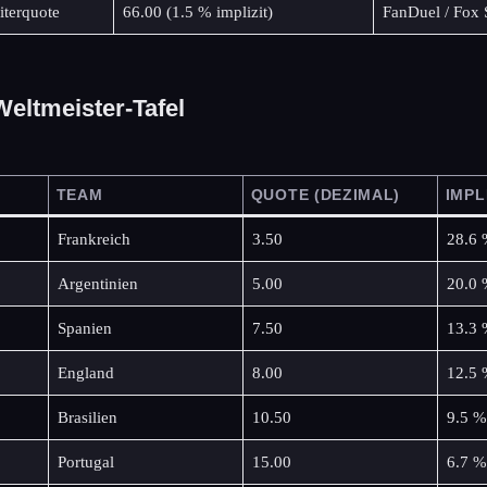
iterquote
66.00 (1.5 % implizit)
FanDuel / Fox 
Weltmeister-Tafel
TEAM
QUOTE (DEZIMAL)
IMPL
Frankreich
3.50
28.6
Argentinien
5.00
20.0
Spanien
7.50
13.3
England
8.00
12.5
Brasilien
10.50
9.5 %
Portugal
15.00
6.7 %