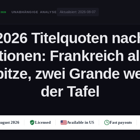
Aktualisiert:
2026-08-07
UNABHÄNGIGE ANALYSE
026 Titelquoten nac
ionen: Frankreich al
pitze, zwei Grande w
der Tafel
ugust 2026
Licensed
Available in US
Fast payouts