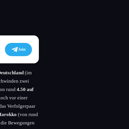
Join
eutschland
(im
chwinden zwei
von rund
4.50 auf
 noch vor einer
 das Verfolgerpaar
arokko
(von rund
n die Bewegungen