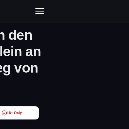
h den
lein an
eg von
18+ Only
18+