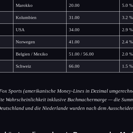
Marokko
20.00
5.0 %
Kolumbien
31.00
3.2 %
USA
34.00
2.9 %
Norwegen
41.00
2.4 %
Belgien / Mexiko
51.00 / 56.00
2.0 %
Schweiz
66.00
1.5 %
 Fox Sports (amerikanische Money-Lines in Dezimal umgerechne
zite Wahrscheinlichkeit inklusive Buchmachermarge — die Summ
Deutschland und die Niederlande wurden nach dem Ausscheiden