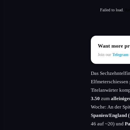
Failed to load.
Re
Want more pre
Join our
Telegram 
Das Sechzehntelfi
Elfmeterschiessen
Titelanwärter komp
3.50
zum
alleinig
Woche: An der Spi
Spanien/England (
46 auf ~20) und
Pa