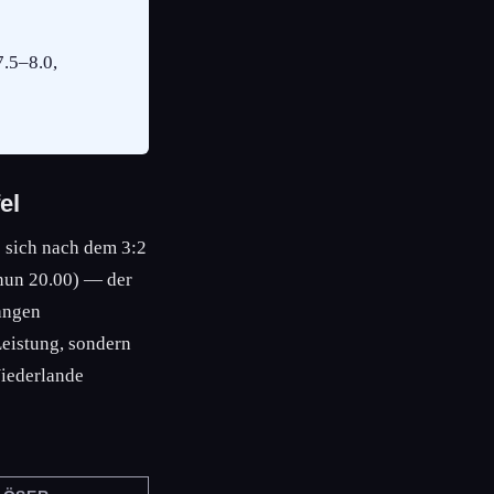
7.5–8.0,
el
 sich nach dem 3:2
nun 20.00) — der
langen
Leistung, sondern
Niederlande