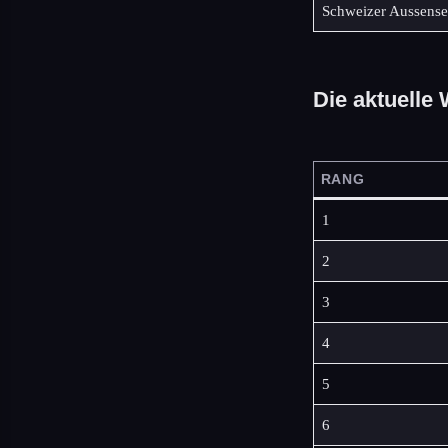
Schweizer Aussense
Die aktuelle 
RANG
1
2
3
4
5
6