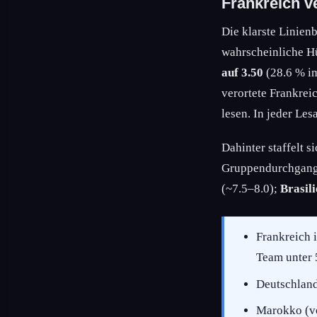
Frankreich v
Die klarste Linie
wahrscheinliche Hü
auf 3.50
(28.6 % i
verortete Frankreic
lesen. In jeder Les
Dahinter staffelt s
Gruppendurchgang 
(~7.5–8.0);
Brasil
Frankreich 
Team unter 
Deutschland
Marokko (vo