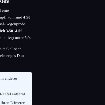
ktes
l eine
ompt: von rund
4.50
imal-Gegenprobe
ich 3.50–4.50
eam liegt unter 5.0.
em makellosen
 ein enges Duo
ein anderes
-Tafel entfernt.
 ihren Elfmeter-