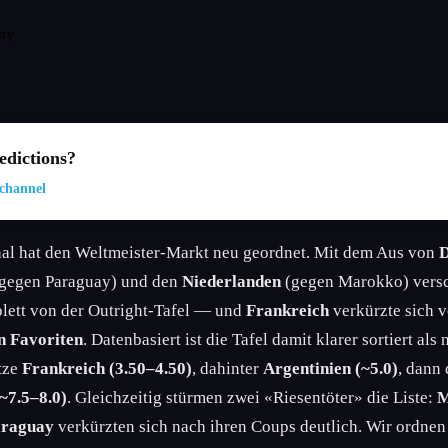
try
dictions?
channel
nal hat den Weltmeister-Markt neu geordnet. Mit dem Aus von
D
 gegen Paraguay) und den
Niederlanden
(gegen Marokko) vers
lett von der Outright-Tafel — und
Frankreich
verkürzte sich 
en Favoriten
. Datenbasiert ist die Tafel damit klarer sortiert als
tze
Frankreich (3.50–4.50)
, dahinter
Argentinien (~5.0)
, dann
~7.5–8.0)
. Gleichzeitig stürmen zwei «Riesentöter» die Liste:
M
raguay
verkürzten sich nach ihren Coups deutlich. Wir ordne