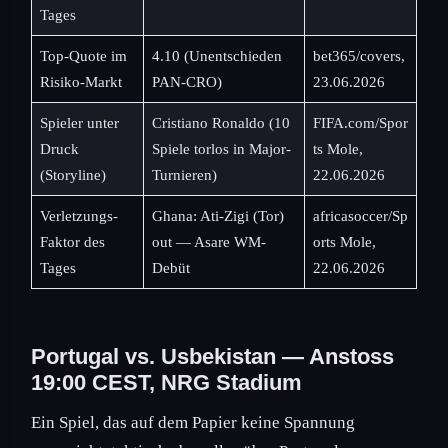
Tages
Top-Quote im
4.10 (Unentschieden
bet365/covers,
Risiko-Markt
PAN-CRO)
23.06.2026
Spieler unter
Cristiano Ronaldo (10
FIFA.com/Spor
Druck
Spiele torlos in Major-
ts Mole,
(Storyline)
Turnieren)
22.06.2026
Verletzungs-
Ghana: Ati-Zigi (Tor)
africasoccer/Sp
Faktor des
out — Asare WM-
orts Mole,
Tages
Debüt
22.06.2026
Portugal vs. Usbekistan — Anstoss
19:00 CEST, NRG Stadium
Ein Spiel, das auf dem Papier keine Spannung