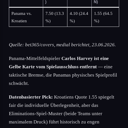
)
N)
Panama vs.
7.50 (13.3
4.10 (24.4
1.55 (64.5
Kroatien
%)
%)
%)
Quelle: bet365/covers, medial berichtet, 23.06.2026.
Panama-Mittelfeldspieler
Carlos Harvey ist eine
Gelbe Karte vom Spielausschluss entfernt
— eine
taktische Bremse, die Panamas physisches Spielprofil
schwächt.
Datenbasierter Pick:
Kroatiens Quote 1.55 spiegelt
fair die individuelle Überlegenheit, aber das
Eliminations-Spiel-Muster (beide Teams unter
maximalem Druck) führt historisch zu engen