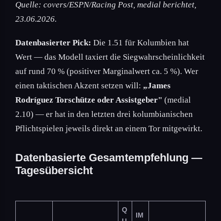
Quelle: covers/ESPN/Racing Post, medial berichtet,
23.06.2026.
Datenbasierter Pick:
Die 1.51 für Kolumbien hat
Wert — das Modell taxiert die Siegwahrscheinlichkeit
auf rund 70 % (positiver Marginalwert ca. 5 %). Wer
einen taktischen Akzent setzen will:
„James
Rodríguez Torschütze oder Assistgeber"
(medial
2.10) — er hat in den letzten drei kolumbianischen
Pflichtspielen jeweils direkt an einem Tor mitgewirkt.
Datenbasierte Gesamtempfehlung —
Tagesübersicht
Q
IM