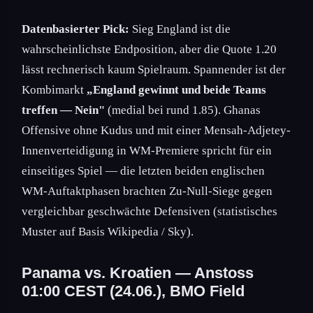
Datenbasierter Pick:
Sieg England ist die
wahrscheinlichste Endposition, aber die Quote 1.20
lässt rechnerisch kaum Spielraum. Spannender ist der
Kombimarkt
„England gewinnt und beide Teams
treffen — Nein"
(medial bei rund 1.85). Ghanas
Offensive ohne Kudus und mit einer Mensah-Adjetey-
Innenverteidigung in WM-Premiere spricht für ein
einseitiges Spiel — die letzten beiden englischen
WM-Auftaktphasen brachten Zu-Null-Siege gegen
vergleichbar geschwächte Defensiven (statistisches
Muster auf Basis Wikipedia / Sky).
Panama vs. Kroatien — Anstoss
01:00 CEST (24.06.), BMO Field