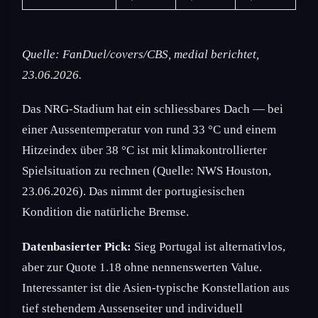
Quelle: FanDuel/covers/CBS, medial berichtet,
23.06.2026.
Das NRG-Stadium hat ein schliessbares Dach — bei
einer Aussentemperatur von rund 33 °C und einem
Hitzeindex über 38 °C ist mit klimakontrollierter
Spielsituation zu rechnen (Quelle: NWS Houston,
23.06.2026). Das nimmt der portugiesischen
Kondition die natürliche Bremse.
Datenbasierter Pick:
Sieg Portugal ist alternativlos,
aber zur Quote 1.18 ohne nennenswerten Value.
Interessanter ist die Asien-typische Konstellation aus
tief stehendem Aussenseiter und individuell