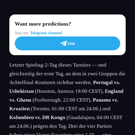
Want more predictions?
Join our
Telegram channel
Join
Letzter Spieltag-2-Tag dieses Turniers — und
gleichzeitig der erste Tag, an dem in zwei Gruppen die
Achtelfinal-Konturen sichtbar werden.
Portugal vs.
Usbekistan
(Houston, Anstoss 19:00 CEST),
England
vs. Ghana
(Foxborough, 22:00 CEST),
Panama vs.
Kroatien
(Toronto, 01:00 CEST am 24.06.) und
Kolumbien vs. DR Kongo
(Guadalajara, 04:00 CEST
am 24.06.) prägen den Tag. Drei der vier Partien
haben einen klaren Favoriten unter 1.55 — eine