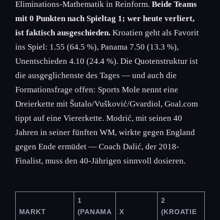
Eliminations-Mathematik in Reinform.
Beide Teams
mit 0 Punkten nach Spieltag 1; wer heute verliert,
ist faktisch ausgeschieden.
Kroatien geht als Favorit
ins Spiel: 1.55 (64.5 %), Panama 7.50 (13.3 %),
Unentschieden 4.10 (24.4 %). Die Quotenstruktur ist
die ausgeglichenste des Tages — und auch die
Formationsfrage offen: Sports Mole nennt eine
Dreierkette mit Šutalo/Vušković/Gvardiol, Goal.com
tippt auf eine Viererkette. Modrić, mit seinen 40
Jahren in seiner fünften WM, wirkte gegen England
gegen Ende ermüdet — Coach Dalić, der 2018-
Finalist, muss den 40-Jährigen sinnvoll dosieren.
1
2
MARKT
(PANAMA
X
(KROATIE