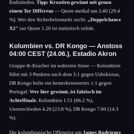
Endständen.
Tipp: Kroatien gewinnt mit genau
einem Tor Differenz
— Quote medial um 3.40 (29.4
%). Wer den Sicherheitsmarkt sucht:
„Doppelchance
X2"
zur Quote 1.20 ist statistisch solide.
Kolumbien vs. DR Kongo — Anstoss
04:00 CEST (24.06.), Estadio Akron
Gruppe-K-Kracher im wahrsten Sinne — Kolumbien
führt mit 3 Punkten nach dem 3:1 gegen Usbekistan,
DR Kongo holte ein bemerkenswertes 1:1 gegen
Portugal.
Wer hier gewinnt, ist faktisch im
Achtelfinale.
Kolumbien 1.51 (66.2 %),
Unentschieden 4.20 (23.8 %), DR Kongo 7.00 (14.3
%).
Die kolumbianische Offensive um
James Rodríguez