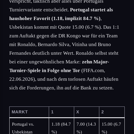
verspricht, taktisch aber alles über Portugals
Turniervariante entscheidet.
Portugal startet als
haushoher Favorit (1.18, implizit 84.7 %)
,
Usbekistan kommt mit Quote 15.00 (6.7 %). Das 1:1
zum Auftakt gegen die DR Kongo war für ein Team
mit Ronaldo, Bernardo Silva, Vitinha und Bruno
Fernandes deutlich unter Wert. Ronaldo selbst steht
bei einer ungewöhnlichen Marke:
zehn Major-
Turnier-Spiele in Folge ohne Tor
(FIFA.com,
22.06.2026), und nach dem torlosen Auftakt häufen
sich die Forderungen, ihn auf die Bank zu setzen.
MARKT
1
X
2
Portugal vs.
1.18 (84.7
7.00 (14.3
15.00 (6.7
Usbekistan
%)
%)
%)