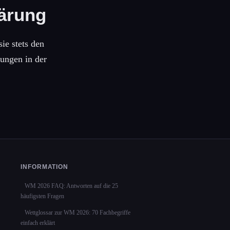
ärung
ie stets den
tungen in der
INFORMATION
WM 2026 FAQ: Antworten auf die 25
häufigsten Fragen
Wettglossar zur WM 2026: 70 Fachbegriffe
einfach erklärt