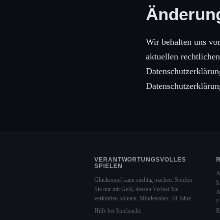
Änderung
Wir behalten uns vor
aktuellen rechtlich
Datenschutzerklärun
Datenschutzerklärun
VERANTWORTUNGSVOLLES
SPIELEN
A
Glücksspiel kann süchtig machen. Spielen
I
Sie nur mit Geld, dessen Verlust Sie
A
verkraften können. Mindestalter: 18 Jahre.
F
R
Hilfe bei Spielsucht: