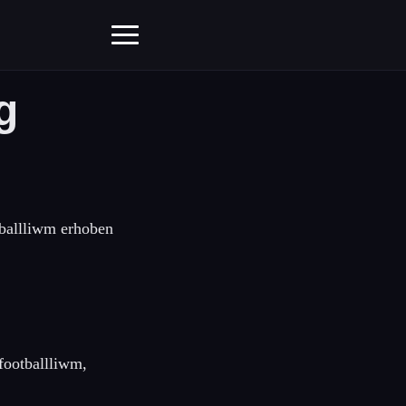
g
tballliwm erhoben
 footballliwm,