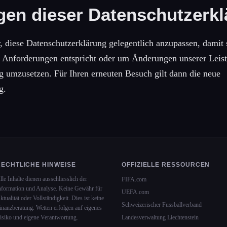
en dieser Datenschutzerkl
, diese Datenschutzerklärung gelegentlich anzupassen, damit s
en Anforderungen entspricht oder um Änderungen unserer Leis
g umzusetzen. Für Ihren erneuten Besuch gilt dann die neue
g.
RECHTLICHE HINWEISE
OFFIZIELLE RESSOURCEN
lle Inhalte dienen ausschliesslich der
FIFA.com
nformation und Analyse. Keine Gewähr für
UEFA.com
ktualität oder Vollständigkeit. Dies ist keine
Schweizerischer Fussballverband
inanzberatung. Wetten erfolgen auf eigenes
isiko und eigene Verantwortung.
Landesverwaltung Liechtenstein