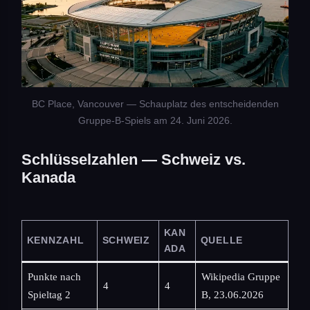
BC Place, Vancouver — Schauplatz des entscheidenden
Gruppe-B-Spiels am 24. Juni 2026.
Schlüsselzahlen — Schweiz vs.
Kanada
KAN
KENNZAHL
SCHWEIZ
QUELLE
ADA
Punkte nach
Wikipedia Gruppe
4
4
Spieltag 2
B, 23.06.2026