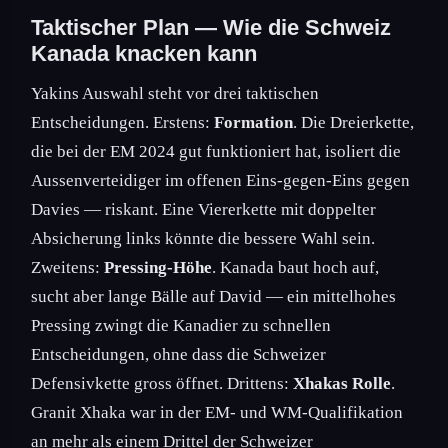
Taktischer Plan — Wie die Schweiz
Kanada knacken kann
Yakins Auswahl steht vor drei taktischen
Entscheidungen. Erstens:
Formation
. Die Dreierkette,
die bei der EM 2024 gut funktioniert hat, isoliert die
Aussenverteidiger im offenen Eins-gegen-Eins gegen
Davies — riskant. Eine Viererkette mit doppelter
Absicherung links könnte die bessere Wahl sein.
Zweitens:
Pressing-Höhe
. Kanada baut hoch auf,
sucht aber lange Bälle auf David — ein mittelhohes
Pressing zwingt die Kanadier zu schnellen
Entscheidungen, ohne dass die Schweizer
Defensivkette gross öffnet. Drittens:
Xhakas Rolle
.
Granit Xhaka war in der EM- und WM-Qualifikation
an mehr als einem Drittel der Schweizer