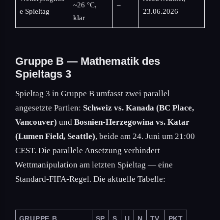
~26 °C,
–
e Spieltag
23.06.2026
klar
Gruppe B — Mathematik des
Spieltags 3
Spieltag 3 in Gruppe B umfasst zwei parallel
angesetzte Partien:
Schweiz vs. Kanada (BC Place,
Vancouver)
und
Bosnien-Herzegowina vs. Katar
(Lumen Field, Seattle)
, beide am 24. Juni um 21:00
CEST. Die parallele Ansetzung verhindert
Wettmanipulation am letzten Spieltag — eine
Standard-FIFA-Regel. Die aktuelle Tabelle:
GRUPPE B
SP
S
U
N
TV
PKT