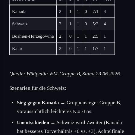
Kanada
2
1
1
0
7:1
4
Schweiz
2
1
1
0
5:2
4
Bosnien-Herzegowina
2
0
1
1
2:5
1
Katar
2
0
1
1
1:7
1
Quelle: Wikipedia WM-Gruppe B, Stand 23.06.2026.
Szenarien für die Schweiz:
Sieg gegen Kanada
→ Gruppensieger Gruppe B,
voraussichtlich leichteres K.o.-Los.
Unentschieden
→ Schweiz wird Zweiter (Kanada
hat besseres Torverhältnis +6 vs. +3), Achtelfinale