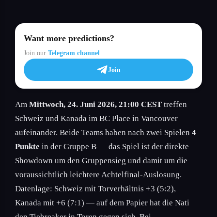
Want more predictions?
Join our
Telegram channel
Join
Am
Mittwoch, 24. Juni 2026, 21:00 CEST
treffen
Schweiz und Kanada im BC Place in Vancouver
aufeinander. Beide Teams haben nach zwei Spielen
4
Punkte
in der Gruppe B — das Spiel ist der direkte
Showdown um den Gruppensieg und damit um die
voraussichtlich leichtere Achtelfinal-Auslosung.
Datenlage: Schweiz mit Torverhältnis +3 (5:2),
Kanada mit +6 (7:1) — auf dem Papier hat die Nati
den Tiebreaker in Toren gegen sich. Bei