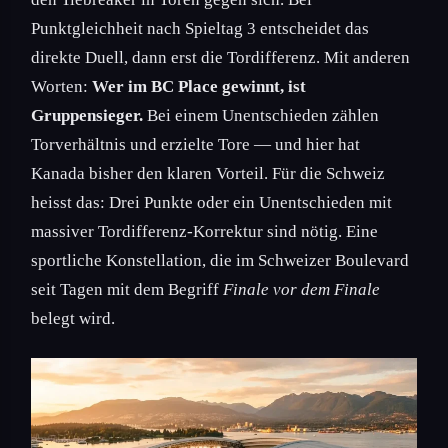
Punktgleichheit nach Spieltag 3 entscheidet das
direkte Duell, dann erst die Tordifferenz. Mit anderen
Worten:
Wer im BC Place gewinnt, ist
Gruppensieger.
Bei einem Unentschieden zählen
Torverhältnis und erzielte Tore — und hier hat
Kanada bisher den klaren Vorteil. Für die Schweiz
heisst das: Drei Punkte oder ein Unentschieden mit
massiver Tordifferenz-Korrektur sind nötig. Eine
sportliche Konstellation, die im Schweizer Boulevard
seit Tagen mit dem Begriff
Finale vor dem Finale
belegt wird.