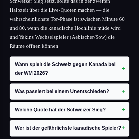
Schweizer Sieg setzt, sollte das in der zweiten
Halbzeit über die Live-Quoten machen — die
wahrscheinlichste Tor-Phase ist zwischen Minute 60
und 80, wenn die kanadische Hochlinie müde wird
und Yakins Wechselspieler (Aebischer/Sow) die
Räume öffnen können.
Wann spielt die Schweiz gegen Kanada bei
der WM 2026?
Was passiert bei einem Unentschieden?
Welche Quote hat der Schweizer Sieg?
Wer ist der gefährlichste kanadische Spieler?