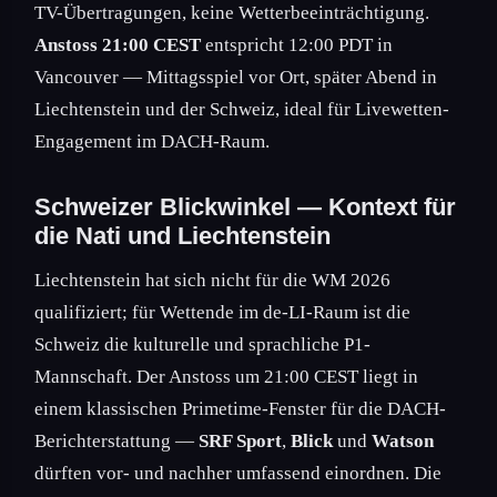
TV-Übertragungen, keine Wetterbeeinträchtigung.
Anstoss 21:00 CEST
entspricht 12:00 PDT in
Vancouver — Mittagsspiel vor Ort, später Abend in
Liechtenstein und der Schweiz, ideal für Livewetten-
Engagement im DACH-Raum.
Schweizer Blickwinkel — Kontext für
die Nati und Liechtenstein
Liechtenstein hat sich nicht für die WM 2026
qualifiziert; für Wettende im de-LI-Raum ist die
Schweiz die kulturelle und sprachliche P1-
Mannschaft. Der Anstoss um 21:00 CEST liegt in
einem klassischen Primetime-Fenster für die DACH-
Berichterstattung —
SRF Sport
,
Blick
und
Watson
dürften vor- und nachher umfassend einordnen. Die