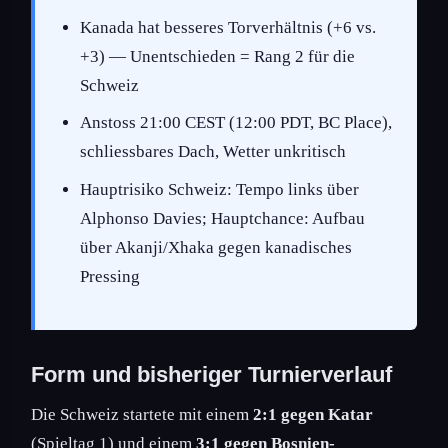
Kanada hat besseres Torverhältnis (+6 vs.
+3) — Unentschieden = Rang 2 für die
Schweiz
Anstoss 21:00 CEST (12:00 PDT, BC Place),
schliessbares Dach, Wetter unkritisch
Hauptrisiko Schweiz: Tempo links über
Alphonso Davies; Hauptchance: Aufbau
über Akanji/Xhaka gegen kanadisches
Pressing
Form und bisheriger Turnierverlauf
Die Schweiz startete mit einem
2:1 gegen Katar
(Spieltag 1) und einem
3:1 gegen Bosnien-