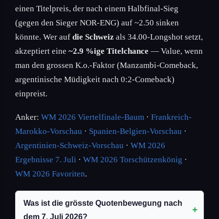
einen Titelpreis, der nach einem Halbfinal-Sieg
(gegen den Sieger NOR-ENG) auf ~2.50 sinken
könnte. Wer auf
die Schweiz
als 34.00-Longshot setzt,
akzeptiert eine
~2.9 %ige Titelchance
— Value, wenn
man den grossen K.o.-Faktor (Manzambi-Comeback,
argentinische Müdigkeit nach 0:2-Comeback)
einpreist.
Anker:
WM 2026 Viertelfinale-Baum
·
Frankreich-
Marokko-Vorschau
·
Spanien-Belgien-Vorschau
·
Argentinien-Schweiz-Vorschau
·
WM 2026
Ergebnisse 7. Juli
·
WM 2026 Torschützenkönig
·
WM 2026 Favoriten
.
Was ist die grösste Quotenbewegung nach
dem 7. Juli 2026?