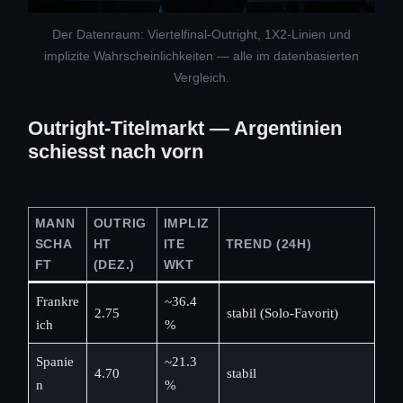
Der Datenraum: Viertelfinal-Outright, 1X2-Linien und
implizite Wahrscheinlichkeiten — alle im datenbasierten
Vergleich.
Outright-Titelmarkt — Argentinien
schiesst nach vorn
MANN
OUTRIG
IMPLIZ
SCHA
HT
ITE
TREND (24H)
FT
(DEZ.)
WKT
Frankre
~36.4
2.75
stabil (Solo-Favorit)
ich
%
Spanie
~21.3
4.70
stabil
n
%