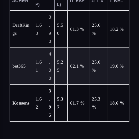
ACHER
IT ESP
ZIT X
T BEL
P)
L)
3
DraftKin
1.6
.
5.5
25.6
61.3 %
18.2 %
gs
3
9
0
%
0
4
1.6
.
5.2
25.0
bet365
62.1 %
19.0 %
1
0
5
%
0
3
1.6
.
5.3
25.3
Konsens
61.7 %
18.6 %
2
9
7
%
5