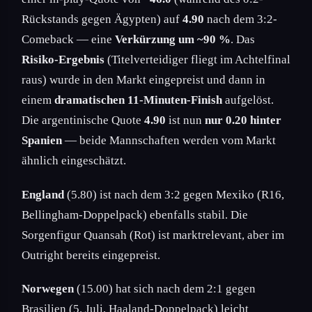
Rückstands gegen Ägypten) auf
4.90
nach dem 3:2-
Comeback — eine
Verkürzung um ~90 %
. Das
Risiko-Ergebnis
(Titelverteidiger fliegt im Achtelfinal
raus) wurde in den Markt eingepreist und dann in
einem
dramatischen 11-Minuten-Finish
aufgelöst.
Die argentinische Quote
4.90
ist nun
nur 0.20 hinter
Spanien
— beide Mannschaften werden vom Markt
ähnlich eingeschätzt.
England
(5.80) ist nach dem 3:2 gegen Mexiko (R16,
Bellingham-Doppelpack) ebenfalls stabil. Die
Sorgenfigur Quansah (Rot) ist marktrelevant, aber im
Outright bereits eingepreist.
Norwegen
(15.00) hat sich nach dem 2:1 gegen
Brasilien (5. Juli, Haaland-Doppelpack) leicht