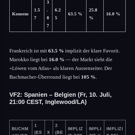
3
1.5
.
6.2
25.8
Konsens
63.5 %
16.0 %
7
8
5
%
7
Frankreich ist mit
63.5 %
implizit der klare Favorit.
Marokko liegt bei
16.0 %
— der Markt sieht die
«Löwen vom Atlas» als klaren Aussenseiter. Der
Buchmacher-Überround liegt bei
105 %
.
VF2: Spanien – Belgien (Fr, 10. Juli,
21:00 CEST, Inglewood/LA)
1
2
BUCHM
IMPLIZ
IMPLI
IMPLIZI
(ES
X
(BE