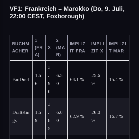
VF1: Frankreich – Marokko (Do, 9. Juli,
22:00 CEST, Foxborough)
1
2
BUCHM
IMPLIZ
IMPLI
IMPLIZI
(FR
X
(MA
ACHER
IT FRA
ZIT X
T MAR
A)
R)
3
1.5
.
6.5
25.6
FanDuel
64.1 %
15.4 %
6
9
0
%
0
3
DraftKin
1.5
.
6.0
26.0
62.9 %
16.7 %
gs
9
8
0
%
5