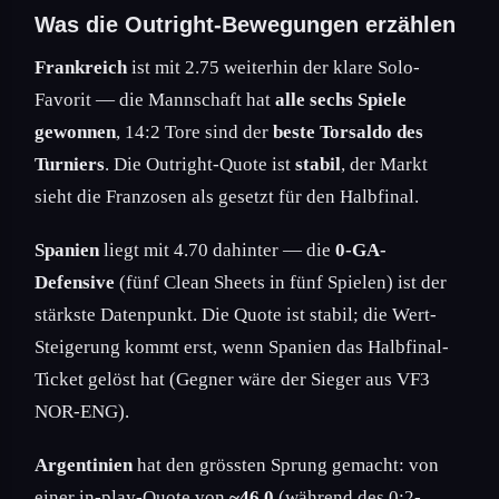
Was die Outright-Bewegungen erzählen
Frankreich
ist mit 2.75 weiterhin der klare Solo-
Favorit — die Mannschaft hat
alle sechs Spiele
gewonnen
, 14:2 Tore sind der
beste Torsaldo des
Turniers
. Die Outright-Quote ist
stabil
, der Markt
sieht die Franzosen als gesetzt für den Halbfinal.
Spanien
liegt mit 4.70 dahinter — die
0-GA-
Defensive
(fünf Clean Sheets in fünf Spielen) ist der
stärkste Datenpunkt. Die Quote ist stabil; die Wert-
Steigerung kommt erst, wenn Spanien das Halbfinal-
Ticket gelöst hat (Gegner wäre der Sieger aus VF3
NOR-ENG).
Argentinien
hat den grössten Sprung gemacht: von
einer in-play-Quote von
~46.0
(während des 0:2-