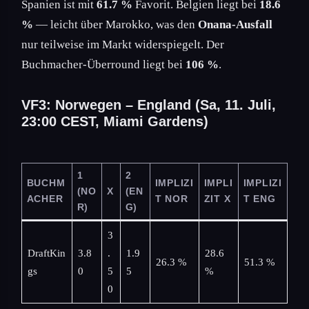
Spanien ist mit
61.7 %
Favorit. Belgien liegt bei
18.6
%
— leicht über Marokko, was den
Onana-Ausfall
nur teilweise im Markt widerspiegelt. Der
Buchmacher-Überround liegt bei
106 %
.
VF3: Norwegen – England (Sa, 11. Juli,
23:00 CEST, Miami Gardens)
1
2
BUCHM
IMPLIZI
IMPLI
IMPLIZI
(NO
X
(EN
ACHER
T NOR
ZIT X
T ENG
R)
G)
3
DraftKin
3.8
.
1.9
28.6
26.3 %
51.3 %
gs
0
5
5
%
0