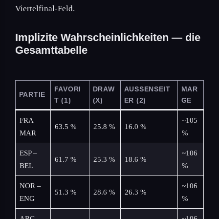
Viertelfinal-Feld.
Implizite Wahrscheinlichkeiten — die
Gesamttabelle
FAVORI
DRAW
AUSSENSEIT
MAR
PARTIE
T (1)
(X)
ER (2)
GE
FRA –
~105
63.5 %
25.8 %
16.0 %
MAR
%
ESP –
~106
61.7 %
25.3 %
18.6 %
BEL
%
NOR –
~106
51.3 %
28.6 %
26.3 %
ENG
%
ARG –
~106