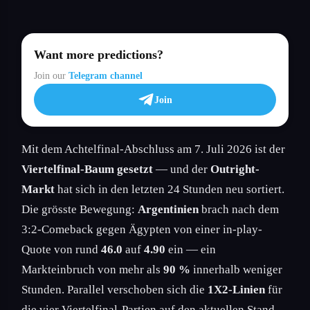
Want more predictions?
Join our
Telegram channel
Join
Mit dem Achtelfinal-Abschluss am 7. Juli 2026 ist der
Viertelfinal-Baum gesetzt
— und der
Outright-
Markt
hat sich in den letzten 24 Stunden neu sortiert.
Die grösste Bewegung:
Argentinien
brach nach dem
3:2-Comeback gegen Ägypten von einer in-play-
Quote von rund
46.0
auf
4.90
ein — ein
Markteinbruch von mehr als
90 %
innerhalb weniger
Stunden. Parallel verschoben sich die
1X2-Linien
für
die vier Viertelfinal-Partien auf den aktuellen Stand