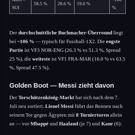
58.5 %
28.6 %
19.0 %
SUI
%
Der
durchschnittliche Buchmacher-Überround
liegt
bei
~106 %
— typisch für Fussball-1X2. Die
engste
Partie
ist VF3 NOR-ENG (26.3 % vs 51.3 %, Spread
25 %), die
weiteste
ist VF1 FRA-MAR (16.0 % vs 63.5
%, Spread 47.5 %).
Golden Boot — Messi zieht davon
Der
Torschützenkönig-Markt
hat sich nach dem 7.
Juli neu sortiert.
Lionel Messi
führt das Rennen nach
seinem Tor gegen Ägypten mit
8 Turniertoren
allein
an — vor
Mbappé
und
Haaland
(je 7) und
Kane
(6):