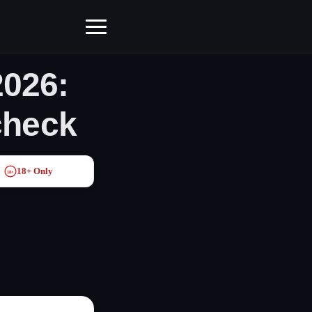
2026:
check
18+ Only
18+