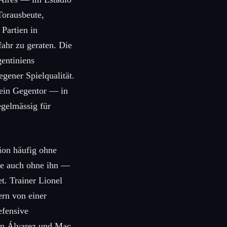
orausbeute,
 Partien in
ahr zu geraten. Die
gentiniens
gener Spielqualität.
 ein Gegentor — in
egelmässig für
tion häufig ohne
rte auch ohne ihn —
t. Trainer Lionel
ern von einer
efensive
en Álvarez und Mac