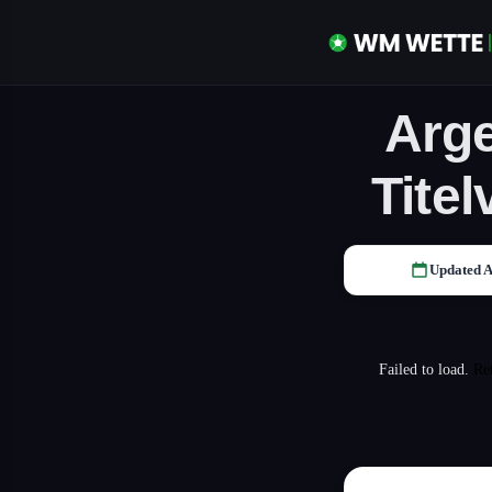
Arge
Tite
Updated A
Failed to load.
Re