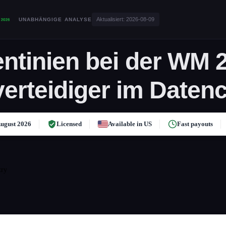
Aktualisiert:
2026-08-09
UNABHÄNGIGE ANALYSE
ntinien bei der WM 
lverteidiger im Daten
ugust 2026
Licensed
Available in US
Fast payouts
try