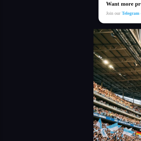
Want more pre
Join our
Telegram 