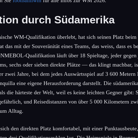
en Sie
footballliwm
für alle Infos zur WM 2026.
ation durch Südamerika
sche WM-Qualifikation überlebt, hat sich seinen Platz beim 
t das mit der Souveränität eines Teams, das weiss, dass es bes
MEBOL-Qualifikation läuft über 18 Spieltage, jeder gegen 
s, sechs oder sieben direkte Plätze — das klingt machbar, ist
er zwei Jahre, bei dem jedes Auswärtsspiel auf 3 600 Metern
nquilla eine eigene Herausforderung darstellt. Die südamerik
als die härteste der Welt, weil es keine leichten Gegner gibt:
gefährlich, und Reisedistanzen von über 5 000 Kilometern zw
zum Alltag.
 sich den direkten Platz komfortabel, mit einer Punktausbeute
zten drei Qualifikationszyklen lag. Die Heimspiele in Buenos