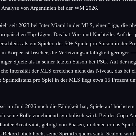
e Analyse von Argentinien bei der WM 2026.
ielt seit 2023 bei Inter Miami in der MLS, einer Liga, die p
 europäischen Top-Ligen. Das hat Vor- und Nachteile. Auf der p
rschleiss als ein Spieler, der 50+ Spiele pro Saison in der P
ein Körper ist frischer, die Verletzungsanfälligkeit geringer
niger Spiele als in seiner letzten Saison bei PSG. Auf der neg
che Intensität der MLS erreichen nicht das Niveau, das bei e
e Sprintdistanz pro Spiel in der MLS liegt etwa 15 Prozent u
ssi im Juni 2026 noch die Fähigkeit hat, Spiele auf höchstem
ob seine Rolle zunehmend symbolisch wird. Bei der Copa Am
lanter Kreativität, gefolgt von Phasen, in denen er das Spiel 
st-Rekord blieb hoch, seine Sprintfrequenz sank. Scaloni wird 