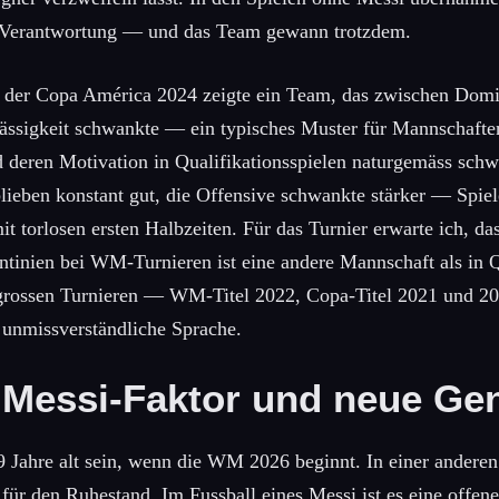
ve Verantwortung — und das Team gewann trotzdem.
 der Copa América 2024 zeigte ein Team, das zwischen Dom
ässigkeit schwankte — ein typisches Muster für Mannschaften,
deren Motivation in Qualifikationsspielen naturgemäss schw
blieben konstant gut, die Offensive schwankte stärker — Spiel
it torlosen ersten Halbzeiten. Für das Turnier erwarte ich, das
tinien bei WM-Turnieren ist eine andere Mannschaft als in Q
 grossen Turnieren — WM-Titel 2022, Copa-Titel 2021 und 20
 unmissverständliche Sprache.
Messi-Faktor und neue Gen
 Jahre alt sein, wenn die WM 2026 beginnt. In einer anderen
 für den Ruhestand. Im Fussball eines Messi ist es eine offe