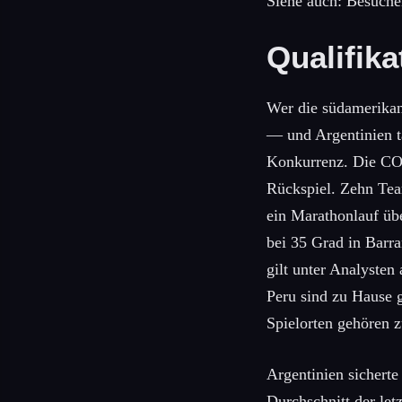
Siehe auch: Besuch
Qualifik
Wer die südamerikani
— und Argentinien ta
Konkurrenz. Die CON
Rückspiel. Zehn Team
ein Marathonlauf üb
bei 35 Grad in Barra
gilt unter Analysten 
Peru sind zu Hause 
Spielorten gehören 
Argentinien sicherte
Durchschnitt der let