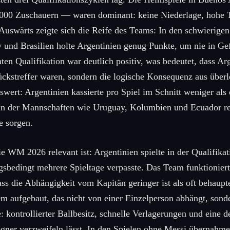
000 Zuschauern — waren dominant: keine Niederlage, hohe T
. Auswärts zeigte sich die Reife des Teams: In den schwierigen
und Brasilien holte Argentinien genug Punkte, um nie in Gef
en Qualifikation war deutlich positiv, was bedeutet, dass Ar
ckstreffer waren, sondern die logische Konsequenz aus überle
wert: Argentinien kassierte pro Spiel im Schnitt weniger als
, in der Mannschaften wie Uruguay, Kolumbien und Ecuador r
e sorgen.
die WM 2026 relevant ist: Argentinien spielte in der Qualifika
ngsbedingt mehrere Spieltage verpasste. Das Team funktionie
ass die Abhängigkeit vom Kapitän geringer ist als oft behaupte
em aufgebaut, das nicht von einer Einzelperson abhängt, sond
e: kontrollierter Ballbesitz, schnelle Verlagerungen und eine d
gner verzweifeln lässt. In den Spielen ohne Messi übernahm