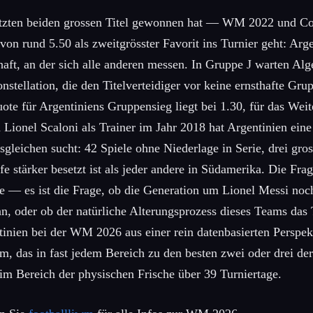
letzten beiden grossen Titel gewonnen hat — WM 2022 und 
von rund 5.50 als zweitgrösster Favorit ins Turnier geht: Ar
aft, an der sich alle anderen messen. In Gruppe J warten Alg
stellation, die den Titelverteidiger vor keine ernsthafte Gr
uote für Argentiniens Gruppensieg liegt bei 1.30, für das We
 Lionel Scaloni als Trainer im Jahr 2018 hat Argentinien ein
sgleichen sucht: 42 Spiele ohne Niederlage in Serie, drei gros
fe stärker besetzt ist als jeder andere in Südamerika. Die Frag
 — es ist die Frage, ob die Generation um Lionel Messi noch
nn, oder ob der natürliche Alterungsprozess dieses Teams das 
tinien bei der WM 2026 aus einer rein datenbasierten Perspe
m, das in fast jedem Bereich zu den besten zwei oder drei de
im Bereich der physischen Frische über 39 Turniertage.