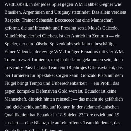
Weltfussball, in der jedes Spiel gegen WM-Kaliber-Gegner wie
Brasilien, Argentinien und Uruguay stattfindet. Das allein verdient
Respekt. Trainer Sebastián Beccacece hat eine Mannschaft
geformt, die auf Intensität und Pressing setzt. Moisés Caicedo,
Mittelfeldspieler bei Chelsea, ist der Antrieb im Zentrum — ein
Spieler, der europäische Spitzenklubs seit Jahren beschäftigt.
Enner Valencia, der ewige WM-Torjäger Ecuadors mit vier WM-
Toren in zwei Turnieren, mag in die Jahre gekommen sein, doch
in Kendry Páez hat das Team ein 18-jähriges Offensivtalent, das
bei Turnieren für Spektakel sorgen kann. Gonzalo Plata auf dem
Flügel bringt Tempo und Unberechenbarkeit — ein Profil, das
gegen kompakte Defensiven Gold wert ist. Ecuador ist keine
Mannschaft, die sich hinten reinstellt — das macht sie gefährlich
und gleichzeitig anfällig auf Konter. In der südamerikanischen
Qualifikation hat Ecuador in 18 Spielen 23 Tore erzielt und 19
kassiert — eine Bilanz, die auf ein offenes Team hindeutet, das
Spiele lieber 3:2 als 1:0 gewinnt.