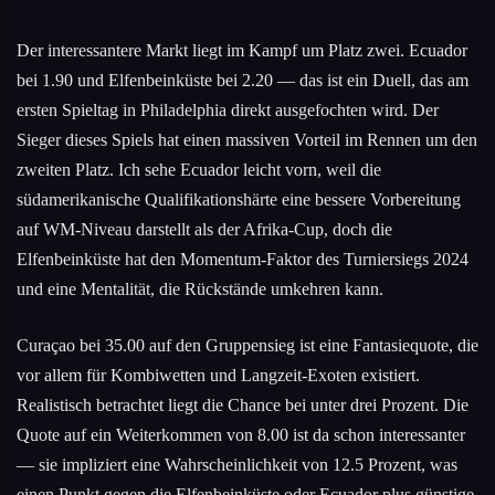
Der interessantere Markt liegt im Kampf um Platz zwei. Ecuador
bei 1.90 und Elfenbeinküste bei 2.20 — das ist ein Duell, das am
ersten Spieltag in Philadelphia direkt ausgefochten wird. Der
Sieger dieses Spiels hat einen massiven Vorteil im Rennen um den
zweiten Platz. Ich sehe Ecuador leicht vorn, weil die
südamerikanische Qualifikationshärte eine bessere Vorbereitung
auf WM-Niveau darstellt als der Afrika-Cup, doch die
Elfenbeinküste hat den Momentum-Faktor des Turniersiegs 2024
und eine Mentalität, die Rückstände umkehren kann.
Curaçao bei 35.00 auf den Gruppensieg ist eine Fantasiequote, die
vor allem für Kombiwetten und Langzeit-Exoten existiert.
Realistisch betrachtet liegt die Chance bei unter drei Prozent. Die
Quote auf ein Weiterkommen von 8.00 ist da schon interessanter
— sie impliziert eine Wahrscheinlichkeit von 12.5 Prozent, was
einen Punkt gegen die Elfenbeinküste oder Ecuador plus günstige