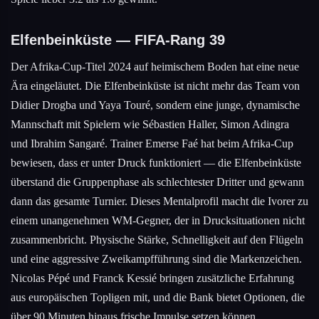
Elfenbeinküste — FIFA-Rang 39
Der Afrika-Cup-Titel 2024 auf heimischem Boden hat eine neue
Ära eingeläutet. Die Elfenbeinküste ist nicht mehr das Team von
Didier Drogba und Yaya Touré, sondern eine junge, dynamische
Mannschaft mit Spielern wie Sébastien Haller, Simon Adingra
und Ibrahim Sangaré. Trainer Emerse Faé hat beim Afrika-Cup
bewiesen, dass er unter Druck funktioniert — die Elfenbeinküste
überstand die Gruppenphase als schlechtester Dritter und gewann
dann das gesamte Turnier. Dieses Mentalprofil macht die Ivorer zu
einem unangenehmen WM-Gegner, der in Drucksituationen nicht
zusammenbricht. Physische Stärke, Schnelligkeit auf den Flügeln
und eine aggressive Zweikampfführung sind die Markenzeichen.
Nicolas Pépé und Franck Kessié bringen zusätzliche Erfahrung
aus europäischen Topligen mit, und die Bank bietet Optionen, die
über 90 Minuten hinaus frische Impulse setzen können.