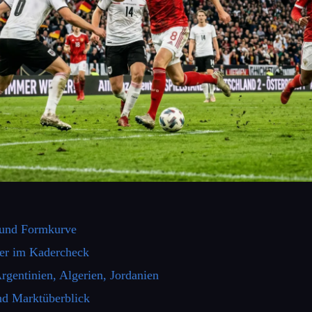
 und Formkurve
ler im Kadercheck
gentinien, Algerien, Jordanien
nd Marktüberblick