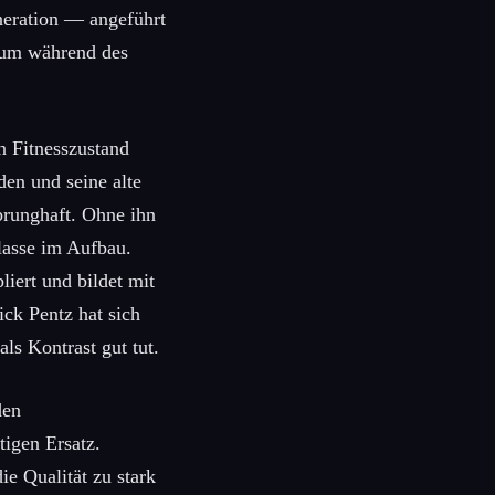
eneration — angeführt
 um während des
n Fitnesszustand
en und seine alte
prunghaft. Ohne ihn
lasse im Aufbau.
liert und bildet mit
ick Pentz hat sich
ls Kontrast gut tut.
den
tigen Ersatz.
e Qualität zu stark