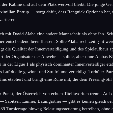
n der Kabine und auf dem Platz wertvoll bleibt. Die junge G
ximilian Entrup — sorgt dafür, dass Rangnick Optionen hat,
variieren.
ich mit David Alaba eine andere Mannschaft als ohne ihn. Sei
entscheidend beeinflussen. Sollte Alaba rechtzeitig fit werd
gt die Qualität der Innenverteidigung und des Spielaufbaus s
hart der Organisator der Abwehr — solide, aber ohne Alabas K
 in der Ligue 1 als physisch dominanter Innenverteidiger etab
s Luftduelle gewinnt und Strafräume verteidigt. Torhüter Patr
ins etabliert und bringt eine Ruhe mit, die dem Pressing-Stil a
n Punkt, der Österreich von echten Titelfavoriten trennt. Auf 
 — Sabitzer, Laimer, Baumgartner — gibt es keinen gleichwer
39 Turniertage hinweg Belastungssteuerung betreiben, ohne di