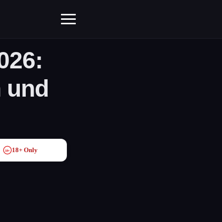
026:
 und
18+ Only
18+