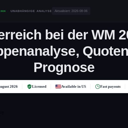
Aktualisiert:
2026-08-06
UNABHÄNGIGE ANALYSE
erreich bei der WM 2
ppenanalyse, Quoten
Prognose
ugust 2026
Licensed
Available in US
Fast payouts
try