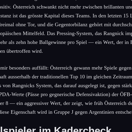
sitiv. Österreich schwankt nicht mehr zwischen brillanten un
tanz ist das grösste Kapital dieses Teams. In den letzten 15 
eimal ohne Tor, und die Gegentorbilanz gehört mit durchschni
opäischen Mittelfeld. Das Pressing-System, das Rangnick imp
mehr als zehn hohe Ballgewinne pro Spiel — ein Wert, der in
n übertroffen wird.
 mir besonders auffällt: Österreich gewann mehr Spiele gege
ft ausserhalb der traditionellen Top 10 im gleichen Zeitraum.
 von Rangnicks System, das darauf ausgelegt ist, gegen stär
PPDA-Werte (Pässe pro gegnerische Defensivaktion) der ÖFB-E
ter 8 — ein aggressiver Wert, der zeigt, wie früh Österreich 
iese Eigenschaft wird in Gruppe J gegen Argentinien entsche
lspieler im Kadercheck