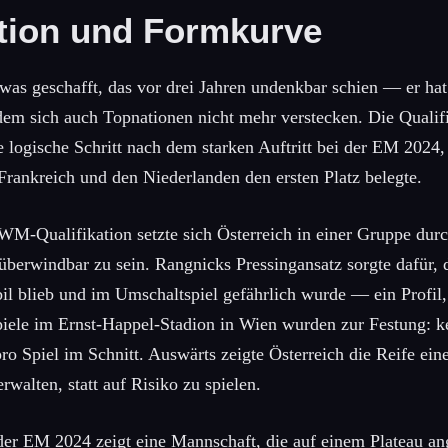
ation und Formkurve
was geschafft, das vor drei Jahren undenkbar schien — er ha
em sich auch Topnationen nicht mehr verstecken. Die Qualif
e logische Schritt nach dem starken Auftritt bei der EM 20
Frankreich und den Niederlanden den ersten Platz belegte.
WM-Qualifikation setzte sich Österreich in einer Gruppe durc
überwindbar zu sein. Rangnicks Pressingansatz sorgte dafür, 
bil blieb und im Umschaltspiel gefährlich wurde — ein Profil,
piele im Ernst-Happel-Stadion in Wien wurden zur Festung: k
ro Spiel im Schnitt. Auswärts zeigte Österreich die Reife ein
rwalten, statt auf Risiko zu spielen.
der EM 2024 zeigt eine Mannschaft, die auf einem Plateau 