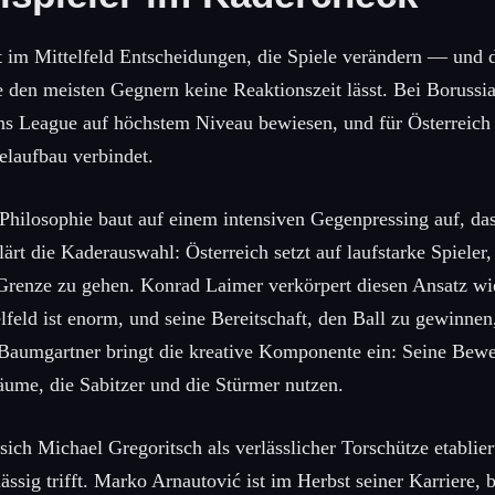
ft im Mittelfeld Entscheidungen, die Spiele verändern — und d
e den meisten Gegnern keine Reaktionszeit lässt. Bei Borussi
s League auf höchstem Niveau bewiesen, und für Österreich is
elaufbau verbindet.
Philosophie baut auf einem intensiven Gegenpressing auf, da
lärt die Kaderauswahl: Österreich setzt auf laufstarke Spieler, 
 Grenze zu gehen. Konrad Laimer verkörpert diesen Ansatz w
lfeld ist enorm, und seine Bereitschaft, den Ball zu gewinnen
Baumgartner bringt die kreative Komponente ein: Seine Be
äume, die Sabitzer und die Stürmer nutzen.
sich Michael Gregoritsch als verlässlicher Torschütze etablier
ssig trifft. Marko Arnautović ist im Herbst seiner Karriere, b